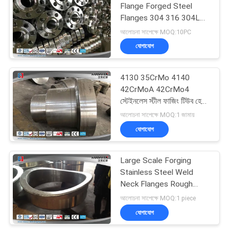
Flange Forged Steel
Flanges 304 316 304L
27
316L 1Cr18Ni10Ti
আলোচনা সাপেক্ষে MOQ:10PC
যোগাযোগ
Open Die Forgings
4130 35CrMo 4140
42CrMoA 42CrMo4
স্টেইনলেস স্টীল ফাজিং টিউব হেড
ক্যানিং হেড
আলোচনা সাপেক্ষে MOQ:1 জামায়
যোগাযোগ
22
Large Scale Forging
Alloy Steel Forgings
Stainless Steel Weld
Neck Flanges Rough
Machining
আলোচনা সাপেক্ষে MOQ:1 piece
যোগাযোগ