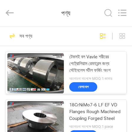
HUI
XUAN
NEW
পণ্য
ENERGY
EQUIPMENT
CO.,LTD.
All
Rights
বাড়ি
36
Reserved.
সব পণ্য
Heavy Steel
পণ্য
Forgings
টেকসই বল Vavle শরীরের
পেট্রোলিয়াম রেফারেন্স জন্য
ভিডিও
স্টেইনলেস স্টীল ফর্জিং অংশ
আলোচনা সাপেক্ষে MOQ:1 জামায়
আমাদের
যোগাযোগ
35
সম্পর্কে
18CrNiMo7-6 LF EF VD
Axle Shaft Forging
Flanges Rough Machined
কারখানা
Coupling Forged Steel
ভ্রমণ
আলোচনা সাপেক্ষে MOQ:1 piece