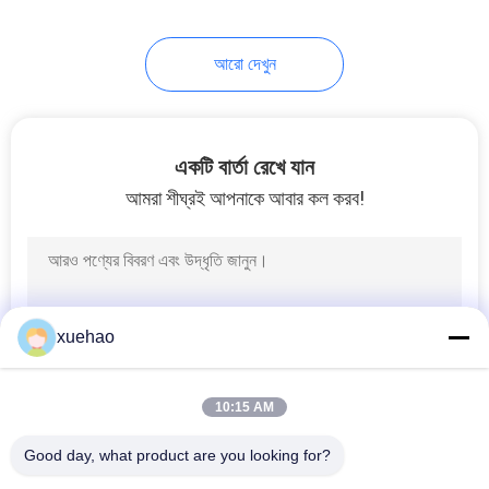
17
আরো দেখুন
Carbon Steel
Forgings
একটি বার্তা রেখে যান
আমরা শীঘ্রই আপনাকে আবার কল করব!
21
Steam Turbine Rotor
xuehao
Forging
10:15 AM
Good day, what product are you looking for?