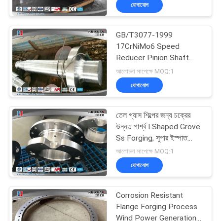
যোগাযোগ
মান
GB/T3077-1999
নিয়ন্ত্রণ
17
17CrNiMo6 Speed
Reducer Pinion Shaft
Gear Blank Forging
Axle Shaft Forging
সাইট
আলোচনা সাপেক্ষে MOQ:1
যোগাযোগ
ম্যাপ
তেল গ্যাস শিল্পের জন্য চক্রের
PRIVACY
উন্নত পার্শ্ব I Shaped Grove
POLICY
Ss Forging, সুপার ইস্পাত
26
Forgings
আলোচনা সাপেক্ষে MOQ:1
Forged Steel
যোগাযোগ
Flanges
Corrosion Resistant
Flange Forging Process
Wind Power Generation