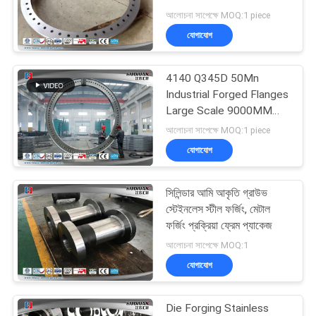
Steel Flange
আলোচনা সাপেক্ষে MOQ:1 piece
যোগাযোগ
23
4140 Q345D 50Mn
Forged Cylinder
Industrial Forged Flanges
Large Scale 9000MM
Diameter
আলোচনা সাপেক্ষে MOQ:1 piece
যোগাযোগ
সিলিন্ডার আমি আকৃতি গ্রাউভ
14
স্টেইনলেস স্টীল ফর্জিং, মেটাল
Heat Treatment
ফর্জিং প্রক্রিয়া ফ্রেম প্যাকেজ
আলোচনা সাপেক্ষে MOQ:1
Forging
যোগাযোগ
Die Forging Stainless