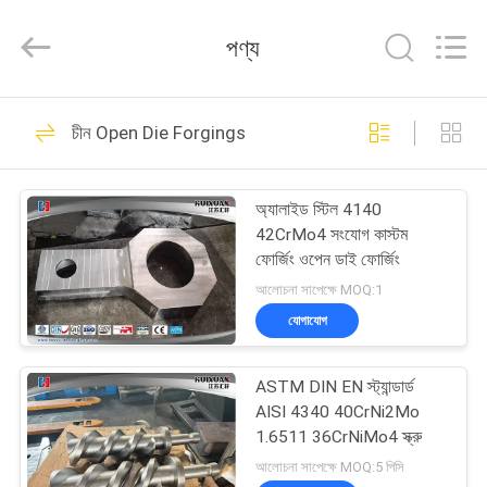
HUI
XUAN
NEW
পণ্য
ENERGY
EQUIPMENT
CO.,LTD.
All
Rights
বাড়ি
36
Reserved.
চীন Open Die Forgings
Heavy Steel
পণ্য
Forgings
অ্যালাইড স্টিল 4140
42CrMo4 সংযোগ কাস্টম
ভিডিও
ফোর্জিং ওপেন ডাই ফোর্জিং
আলোচনা সাপেক্ষে MOQ:1
আমাদের
যোগাযোগ
35
সম্পর্কে
ASTM DIN EN স্ট্যান্ডার্ড
Axle Shaft Forging
AISI 4340 40CrNi2Mo
কারখানা
1.6511 36CrNiMo4 স্ক্রু
ভ্রমণ
আলোচনা সাপেক্ষে MOQ:5 পিসি