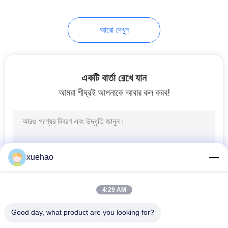
17
আরো দেখুন
Carbon Steel
Forgings
একটি বার্তা রেখে যান
আমরা শীঘ্রই আপনাকে আবার কল করব!
21
Steam Turbine Rotor
xuehao
Forging
4:29 AM
Good day, what product are you looking for?