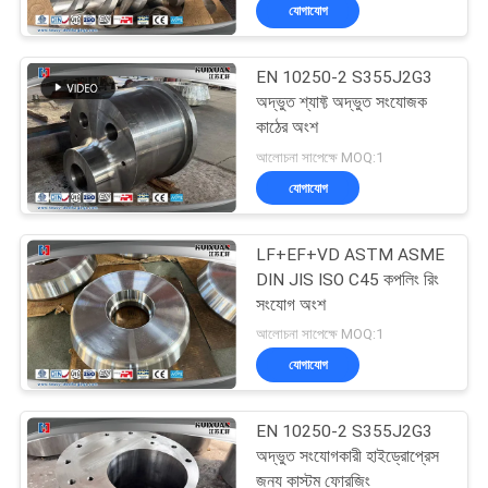
যোগাযোগ
মান
EN 10250-2 S355J2G3
নিয়ন্ত্রণ
17
অদ্ভুত শ্যাফ্ট অদ্ভুত সংযোজক
কাঠের অংশ
Gear Blank Forging
সাইট
আলোচনা সাপেক্ষে MOQ:1
যোগাযোগ
ম্যাপ
LF+EF+VD ASTM ASME
PRIVACY
DIN JIS ISO C45 কপলিং রিং
POLICY
সংযোগ অংশ
26
আলোচনা সাপেক্ষে MOQ:1
Forged Steel
যোগাযোগ
Flanges
EN 10250-2 S355J2G3
অদ্ভুত সংযোগকারী হাইড্রোপ্রেস
জন্য কাস্টম ফোরজিং