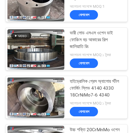
আলোচনা সাপেক্ষে MOQ:1
যোগাযোগ
23
ভারী লোড এসএস ওপেন ডাই
Forged Cylinder
ফোরিংস বড় আকারের শিল্প
জালিয়াতি রিং
আলোচনা সাপেক্ষে MOQ:১ টুকরা
যোগাযোগ
হাইড্রোলিক প্রেস অ্যালোয় স্টীল
14
ফোর্জিং স্লিভ 4140 4330
Heat Treatment
18CrNiMo7-6 4340
আলোচনা সাপেক্ষে MOQ:১ টুকরা
Forging
যোগাযোগ
উচ্চ শক্তি 20CrMnMo ওপেন