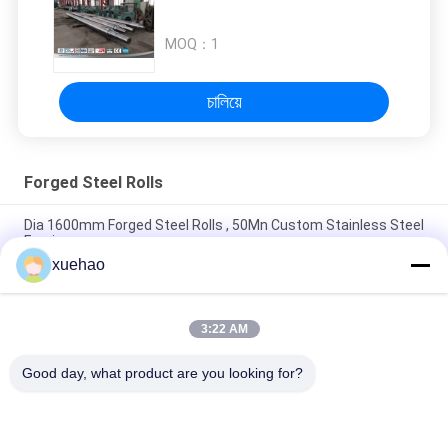
MOQ：
1
চালিয়ে
Forged Steel Rolls
Dia 1600mm Forged Steel Rolls , 50Mn Custom Stainless Steel
Forging
xuehao
Die Forging High Speed Roller Cast Steel High Hardness For Roll
Mill
3:22 AM
JIS Rough Open Die Forging Mechanical Vertical Grinding Roller
Shaft
Good day, what product are you looking for?
সব