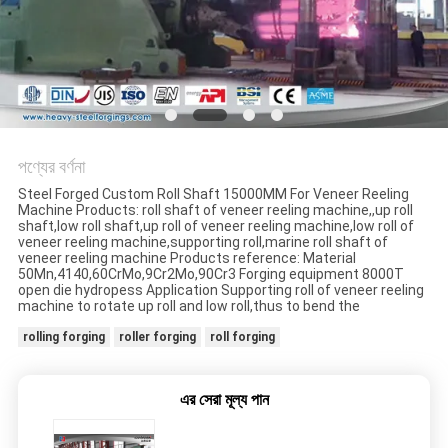
পণ্যের বর্ণনা
Steel Forged Custom Roll Shaft 15000MM For Veneer Reeling
Machine Products: roll shaft of veneer reeling machine,,up roll
shaft,low roll shaft,up roll of veneer reeling machine,low roll of
veneer reeling machine,supporting roll,marine roll shaft of
veneer reeling machine Products reference: Material
50Mn,4140,60CrMo,9Cr2Mo,90Cr3 Forging equipment 8000T
open die hydropess Application Supporting roll of veneer reeling
machine to rotate up roll and low roll,thus to bend the
rolling forging
roller forging
roll forging
এর সেরা মূল্য পান