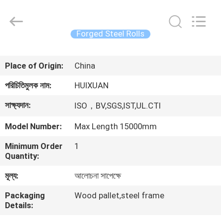
HUI
XUAN
NEW
ENERGY
EQUIPMENT
Forged Steel Rolls
CO.,LTD.
All
Rights
বাড়ি
Reserved.
Place of Origin:
China
পণ্য
পরিচিতিমুলক নাম:
HUIXUAN
সাক্ষ্যদান:
ISO，BV,SGS,IST,UL.CTI
ভিডিও
Model Number:
Max Length 15000mm
আমাদের
Minimum Order
1
Quantity:
সম্পর্কে
মূল্য:
আলোচনা সাপেক্ষে
কারখানা
Packaging
Wood pallet,steel frame
Details:
ভ্রমণ