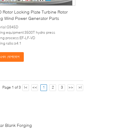
 Rotor Locking Plate Turbine Rotor
ng Wind Power Generator Parts
rial:Q345D
ing equipment:3500T hydro press
ing process:EF-LF-VD
ing ratio:≥4:1
এখন যোগাযোগ
Page 1 of 3
|<
<<
1
2
3
>>
>|
ar Blank Forging