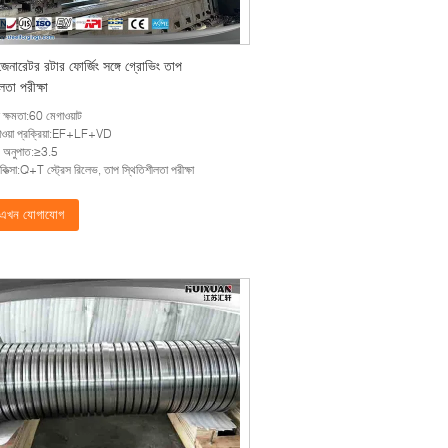
জেনারেটর রটার ফোর্জিং সঙ্গে গ্রোভিং তাপ
লতা পরীক্ষা
্চ ক্ষমতা:60 মেগাওয়াট
াওয়া প্রক্রিয়া:EF+LF+VD
 অনুপাত:≥3.5
কিত্সা:Q+T স্ট্রেস রিলেভ, তাপ স্থিতিশীলতা পরীক্ষা
এখন যোগাযোগ