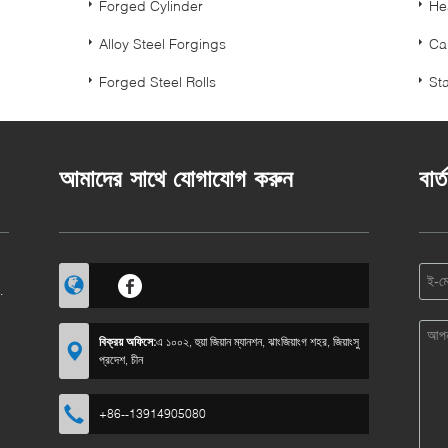
Forged Cylinder
He
Alloy Steel Forgings
Ca
Forged Steel Rolls
St
আমাদের সাথে যোগাযোগ করুন
বার্
বিক্রয় অফিসে:
এ ১০০২, হুয়া জিয়ান ম্যানশন, ঝাংজিয়াংগ শহর, জিয়াংসু
প্রদেশ, চীন
+86--13914905080