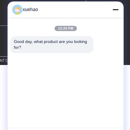
xuehao
12:20 PM
Good day, what product are you looking 
for?
CO.,LTD. All Rights Reserved.