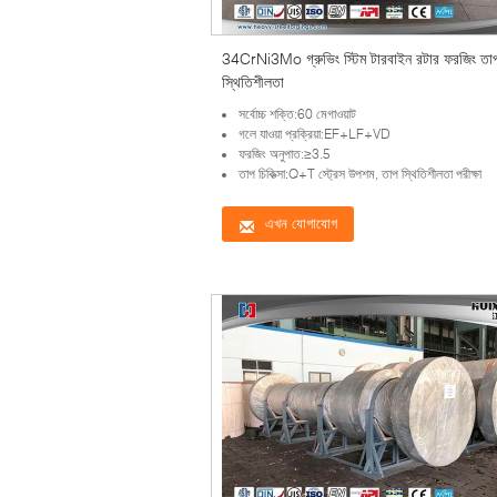
34CrNi3Mo গ্রুভিং স্টিম টারবাইন রটার ফরজিং তা
স্থিতিশীলতা
সর্বোচ্চ শক্তি:60 মেগাওয়াট
গলে যাওয়া প্রক্রিয়া:EF+LF+VD
ফরজিং অনুপাত:≥3.5
তাপ চিকিত্সা:Q+T স্ট্রেস উপশম, তাপ স্থিতিশীলতা পরীক্ষা
এখন যোগাযোগ