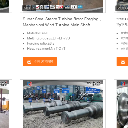
Super Steel Steam Turbine Rotor Forging ,
পাওয়ার 
Mechanical Wind Turbine Main Shaft
স্থিতিশী
Material:Steel
সর্বোচ
Melting process:EF+LF+VD
গলে য
Forging ratio:≥3.5
ফরজিং
Heat treatment:N+T Q+T
তাপ চি
এখন যোগাযোগ