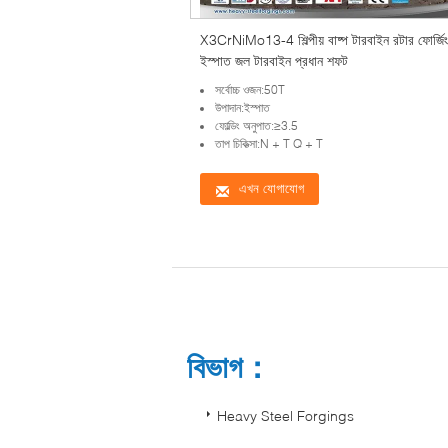
X3CrNiMo13-4 শিল্পীয় বাষ্প টারবাইন রটার ফোর্জিং
ইস্পাত জল টারবাইন প্রধান শফট
সর্বোচ্চ ওজন:50T
উপাদান:ইস্পাত
ফোল্ডিং অনুপাত:≥3.5
তাপ চিকিত্সা:N + T Q + T
এখন যোগাযোগ
বিভাগ：
Heavy Steel Forgings