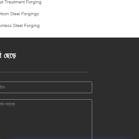
at Treatment Forging
rbon Steel Forgings
ainless Steel Forging
তা ছেড়ে