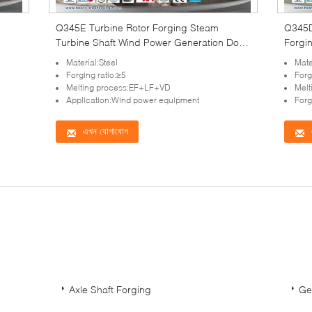
Q345E Turbine Rotor Forging Steam
Q345D
Turbine Shaft Wind Power Generation Door
Forgi
Frame
Material:Steel
Mate
Forging ratio:≥5
Forg
Melting process:EF+LF+VD
Melt
Application:Wind power equipment
Forg
এখন যোগাযোগ
Axle Shaft Forging
Ge