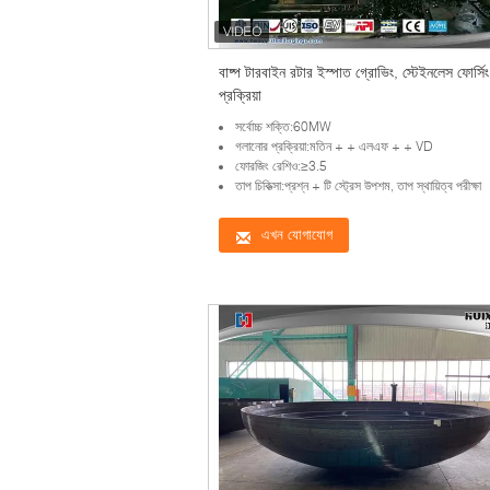
বাষ্প টারবাইন রটার ইস্পাত গ্রোভিং, স্টেইনলেস ফোর্সিং
প্রক্রিয়া
সর্বোচ্চ শক্তি:60MW
গলানোর প্রক্রিয়া:মতিন + + এলএফ + + VD
ফোরজিং রেশিও:≥3.5
তাপ চিকিত্সা:প্রশ্ন + টি স্ট্রেস উপশম, তাপ স্থায়িত্ব পরীক্ষা
এখন যোগাযোগ