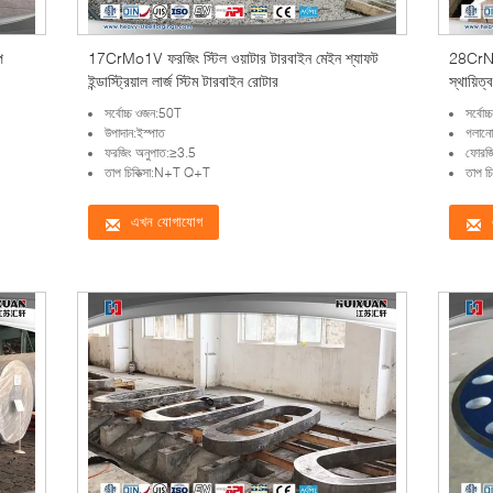
প
17CrMo1V ফরজিং স্টিল ওয়াটার টারবাইন মেইন শ্যাফট
28CrNiM
ইন্ডাস্ট্রিয়াল লার্জ স্টিম টারবাইন রোটার
স্থায়িত্
সর্বোচ্চ ওজন:50T
সর্বো
উপাদান:ইস্পাত
গলানো
ফরজিং অনুপাত:≥3.5
ফোরজি
তাপ চিকিত্সা:N+T Q+T
তাপ চি
এখন যোগাযোগ