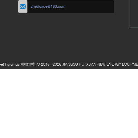
arnoldxue@163.com
বে
eel Forgings সরবরাহকারী.
© 2016 - 2026 JIANGSU HUI XUAN NEW ENERGY EQUIPMENT 