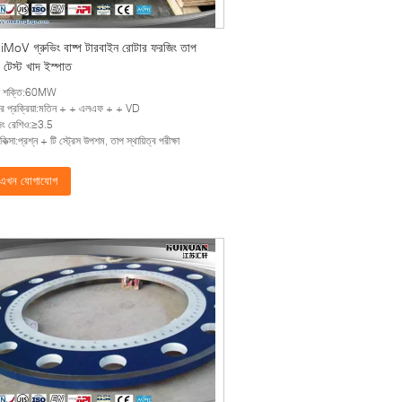
oV গ্রুভিং বাষ্প টারবাইন রোটার ফরজিং তাপ
ব টেস্ট খাদ ইস্পাত
চ্চ শক্তি:60MW
র প্রক্রিয়া:মতিন + + এলএফ + + VD
ং রেশিও:≥3.5
কিত্সা:প্রশ্ন + টি স্ট্রেস উপশম, তাপ স্থায়িত্ব পরীক্ষা
এখন যোগাযোগ