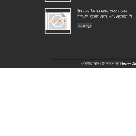
শিল্প ফোরজিং-এর দামের ক্ষেত্রে কোন
বিষয়গুলি প্রভাব ফেলে, এবং ক্রেতারা কীভা
খরচ কাঠামো মূল্যায়ন করতে পারেন?​​
আরো পড়ুন
গোপনীয়তা নীতি
| চীন ভাল গুণমান Heavy St