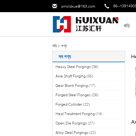
86--1391490
arnoldxue@163.com
বাড়ি
পণ্য
বাড়ি
সব পণ্য
He
Heavy Steel Forgings
(36)
Axle Shaft Forging
(35)
Gear Blank Forging
(17)
Forged Steel Flanges
(26)
Forged Cylinder
(22)
Heat Treatment Forging
(14)
Ax
Open Die Forgings
(27)
Alloy Steel Forgings
(22)