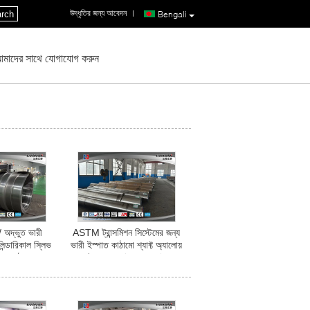
উদ্ধৃতির জন্য আবেদন
|
rch
Bengali
মাদের সাথে যোগাযোগ করুন
 অদ্ভুত ভারী
ASTM ট্রান্সমিশন সিস্টেমের জন্য
িন্ডারিকাল স্লিভ
ভারী ইস্পাত কাঠামো শ্যাফ্ট অ্যালোয়
াত কাঠামো
ইস্পাত শ্যাফ্ট QT শ্যাফ্ট