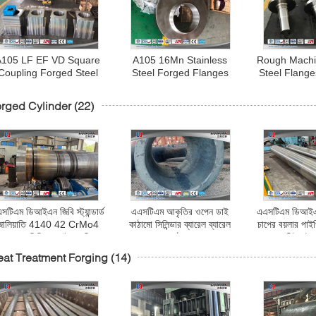
A105 LF EF VD Square
A105 16Mn Stainless
Rough Machi
Coupling Forged Steel
Steel Forged Flanges
Steel Flang
Flanges Rough
High Precision Heat
Forging R
Machined
Treatment
rged Cylinder
(22)
সটিএম ডিআইএন জিবি স্ট্যান্ডার্ড
এএসটিএম আকৃতির ওপেন ডাই
এএসটিএম ডিআইএন স্
জালিয়াতি 4140 42 CrMo4
কাঠামো সিলিন্ডার ব্যারেল ব্যারেল
চাপের বয়লার পাইপ
45 তেল সিলিন্ডার হাইড্রোলিক
কাঠামো
টিউব উচ্
সিলিন্ডার
at Treatment Forging
(14)