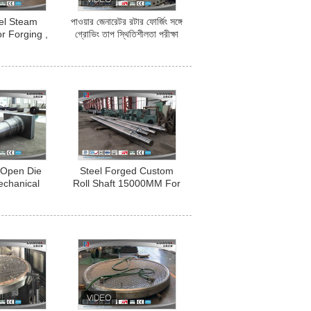
el Steam
পাওয়ার জেনারেটর রটার ফোর্জিং সঙ্গে
r Forging ,
গ্রোভিং তাপ স্থিতিশীলতা পরীক্ষা
ind Turbine
Shaft
 Open Die
Steel Forged Custom
echanical
Roll Shaft 15000MM For
nding Roller
Veneer Reeling Machine
ft