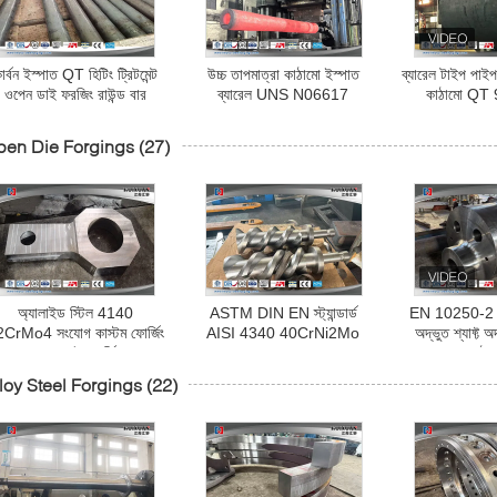
ার্বন ইস্পাত QT হিটিং ট্রিটমেন্ট
উচ্চ তাপমাত্রা কাঠামো ইস্পাত
ব্যারেল টাইপ পাইপ
ওপেন ডাই ফরজিং রাউন্ড বার
ব্যারেল UNS N06617
কাঠামো Q
অ্যালয়
pen Die Forgings
(27)
অ্যালাইড স্টিল 4140
ASTM DIN EN স্ট্যান্ডার্ড
EN 10250-2
CrMo4 সংযোগ কাস্টম ফোর্জিং
AISI 4340 40CrNi2Mo
অদ্ভুত শ্যাফ্ট 
ওপেন ডাই ফোর্জিং
1.6511 36CrNiMo4 স্ক্রু
কাঠের
loy Steel Forgings
(22)