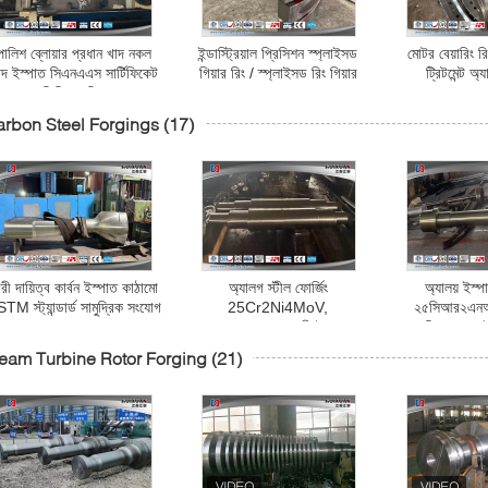
পালিশ ব্লোয়ার প্রধান খাদ নকল
ইন্ডাস্ট্রিয়াল প্রিসিশন স্প্লাইসড
মোটর বেয়ারিং র
াদ ইস্পাত সিএনএএস সার্টিফিকেট
গিয়ার রিং / স্প্লাইসড রিং গিয়ার
ট্রিটমেন্ট অ্
ফিনিশ মেশিন
rbon Steel Forgings
(17)
রী দায়িত্ব কার্বন ইস্পাত কাঠামো
অ্যালগ স্টীল ফোর্জিং
অ্যালয় ইস্
TM স্ট্যান্ডার্ড সামুদ্রিক সংযোগ
25Cr2Ni4MoV,
২৫সিআর২এন
রড
34CrNiMo6 ভারী ইস্পাত
৩৪সিআরএনআই
শ্যাফ্ট, মোটর শ্যাফ্ট।
শ্যাফ্ট, ইন্টারমিডি
eam Turbine Rotor Forging
(21)