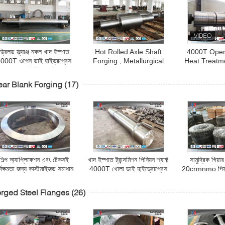
ড্রিলড ফ্ল্যাঞ্জ নকল খাদ ইস্পাত
Hot Rolled Axle Shaft
4000T Open
000T ওপেন ডাই হাইড্রপ্রেস
Forging , Metallurgical
Heat Treatm
সহ ড্রাইভিং শ্যাফ্ট
Machinery Forging Roller
Heavy Duty 
Ax
ar Blank Forging
(17)
শিল্প অ্যাপ্লিকেশন এবং টেকসই
খাদ ইস্পাত ট্রান্সমিশন পিনিয়ন শ্যাফ্ট
সামুদ্রিক গিয়ার
্মক্ষমতা জন্য কাস্টমাইজড সমাধান
4000T খোলা ডাই হাইড্রোপ্রেস
20crmnmo গিয়া
forging
rged Steel Flanges
(26)