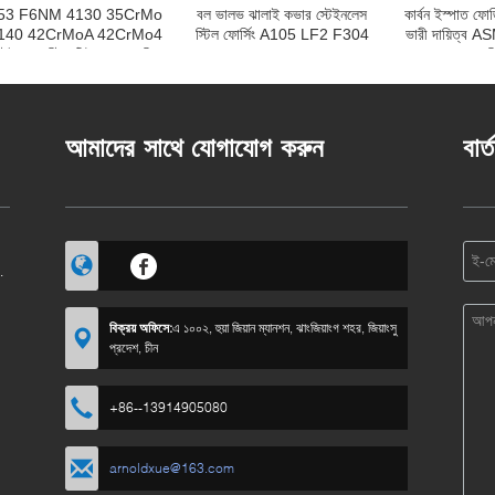
53 F6NM 4130 35CrMo
বল ভালভ ঝালাই কভার স্টেইনলেস
কার্বন ইস্পাত ফোর্জ
140 42CrMoA 42CrMo4
স্টিল ফোর্সিং A105 LF2 F304
ভারী দায়িত্ব 
্টেইনলেস স্টিল টিউব হেড কেসিং
304L F316 316L F51 F53
জাল ড
হেড
আমাদের সাথে যোগাযোগ করুন
বার্
বিক্রয় অফিসে:
এ ১০০২, হুয়া জিয়ান ম্যানশন, ঝাংজিয়াংগ শহর, জিয়াংসু
প্রদেশ, চীন
+86--13914905080
arnoldxue@163.com