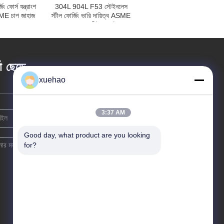
িং ফোর্স যন্ত্রাংশ
304L 904L F53 স্টেইনলেস
ASME চাপ জাহাজ
স্টীল ফোর্জিং ভারি দায়িত্ব ASME
িস্ক
চাপ জাহাজ টিউব প্লেট
তা ছেড়ে
xuehao
3:37 AM
Good day, what product are you looking 
for?