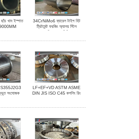
 ছাঁচ খাদ ইস্পাত
34CrNiMo6 ব্যারেল টাইপ হিট
T 9000MM
ট্রিটমেন্ট ফরজিং অ্যালয় স্টিল
ফরজিং রাফ মেশিনিং
 S355J2G3
LF+EF+VD ASTM ASME
অদ্ভুত সংযোজক
DIN JIS ISO C45 কপলিং রিং
 অংশ
সংযোগ অংশ