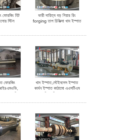
িং ফোরজিং হিট
ভারী দায়িত্ব বড় গিয়ার রিং
যালোয় স্টিল
forging তাপ চিকিত্সা খাদ ইস্পাত
পাত ফোরজিং
খাদ ইস্পাত,স্টেইনলেস ইস্পাত
আই৪এমওভি,
কার্বন ইস্পাত কাঠামো এএসটিএম
এমও৬ মেরিন
সামুদ্রিক প্রিপেলার শ্যাফ্ট
য়েট ভেসেল শ্যাফ্ট