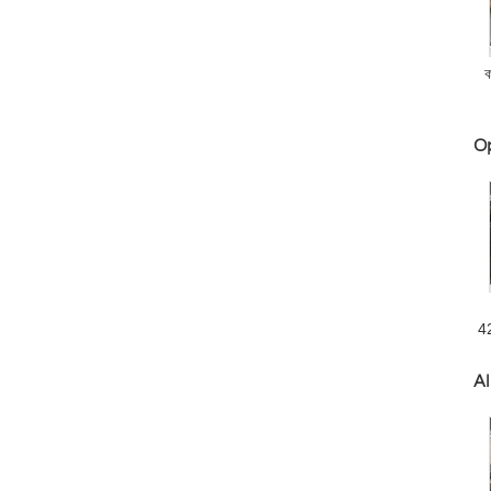
ক
O
42
Al