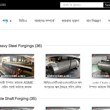
5080
Sea
পণ্য
ভিডিও
আমাদের সম্পর্কে
কারখানা ভ্রমণ
মান নিয়ন্ত্রণ
আ
avy Steel Forgings
(36)
ভারী ইস্পাত কাঠামো ASME
জিবি/এএসটিএম/এএসএমই/এন জল
১০৪৫ / ৪১৪০ /
মেরিন শ্যাফ্ট কাঠামো,জাহাজ
সংগ্রহের বাক্স,ট্যাঙ্ক,পাইপ,বাটার
ইস্পাত কাঠামো সিল
শ্যাফ্ট,ট্র্যাক শ্যাফ্ট,রুমার স্টক
অ্যালো ইস্প
le Shaft Forging
(35)