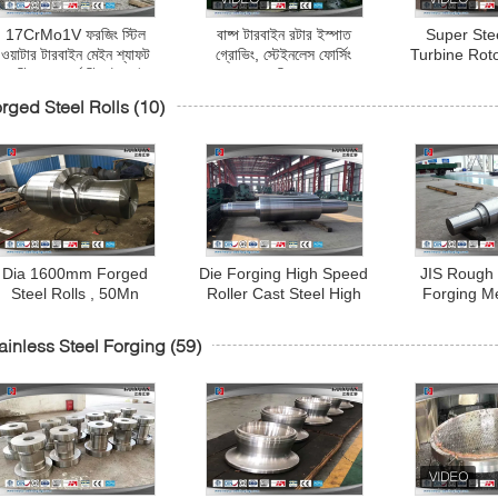
17CrMo1V ফরজিং স্টিল
বাষ্প টারবাইন রটার ইস্পাত
Super Ste
ওয়াটার টারবাইন মেইন শ্যাফট
গ্রোভিং, স্টেইনলেস ফোর্সিং
Turbine Roto
ইন্ডাস্ট্রিয়াল লার্জ স্টিম টারবাইন
প্রক্রিয়া
Mechanical W
রোটার
Main 
rged Steel Rolls
(10)
Dia 1600mm Forged
Die Forging High Speed
JIS Rough
Steel Rolls , 50Mn
Roller Cast Steel High
Forging M
Custom Stainless Steel
Hardness For Roll Mill
Vertical Gri
Forging
Sha
ainless Steel Forging
(59)