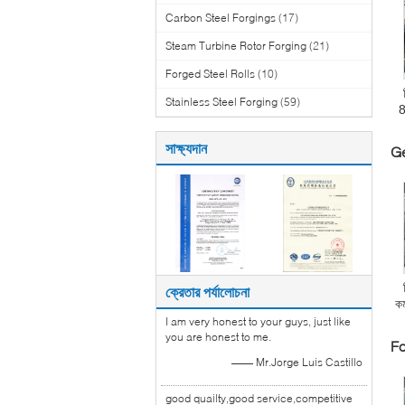
Carbon Steel Forgings
(17)
Steam Turbine Rotor Forging
(21)
Forged Steel Rolls
(10)
Stainless Steel Forging
(59)
8
সাক্ষ্যদান
Ge
ক্রেতার পর্যালোচনা
কর
I am very honest to your guys, just like
you are honest to me.
Fo
—— Mr.Jorge Luis Castillo
good quailty,good service,competitive