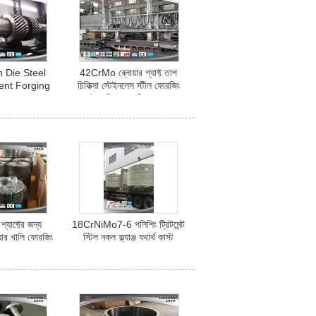
 Die Steel
42CrMo ব্লোয়ার শ্যাফ্ট তাপ
ent Forging
চিকিত্সা স্টেইনলেস স্টীল ফোরজিং
Gear Shaft
ট্রান্সমিশন কাপলিং শ্যাফ্ট
is
 শ্যাফ্টের জন্য
18CrNiMo7-6 পলিশিং ট্রিটমেন্ট
র খালি ফোরজিং
স্টিল নকল ফ্ল্যাঞ্জ যথার্থ কাস্ট