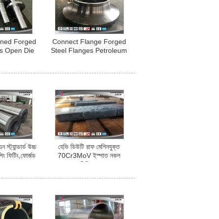
ned Forged
Connect Flange Forged
es Open Die
Steel Flanges Petroleum
ustproof
Pipeline Flange ASTM 6
ট্যান্ডার্ড উচ্চ
হেভি ডিউটি ​​রাফ মেশিনযুক্ত
িং ফিটিং,ফোর্জড
70Cr3MoV ইস্পাত নকল
চ মানের
সিলিন্ডার