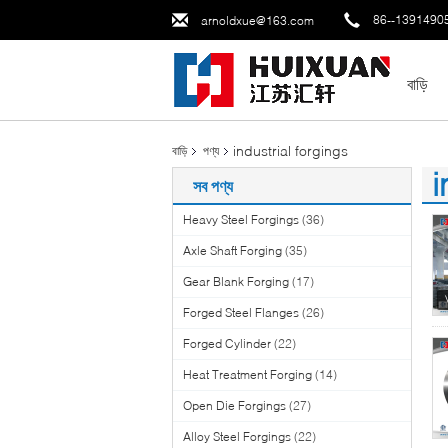
86--1391490
arnoldxue@163.com
বাড়ি
industrial forgings
বাড়ি
পণ্য
i
সব পণ্য
(1
Heavy Steel Forgings
(36)
Axle Shaft Forging
(35)
Gear Blank Forging
(17)
Forged Steel Flanges
(26)
Forged Cylinder
(22)
Heat Treatment Forging
(14)
Open Die Forgings
(27)
Alloy Steel Forgings
(22)