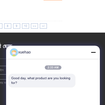
8
9
10
>>
>|
তা ছেড়ে
xuehao
2:33 AM
Good day, what product are you looking 
for?