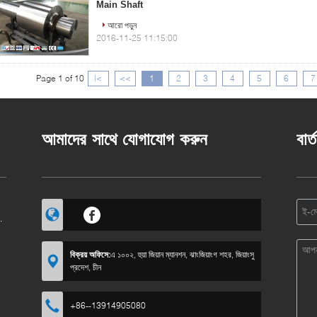
Main Shaft
আরো পড়ুন
2016-11-25 11:15:00
Page 1 of 10
|<
<<
1
2
3
4
5
6
7
আমাদের সাথে যোগাযোগ করুন
বার্
বিক্রয় অফিসে:
এ ১০০২, হুয়া জিয়ান ম্যানশন, ঝাংজিয়াংগ শহর, জিয়াংসু
প্রদেশ, চীন
+86--13914905080