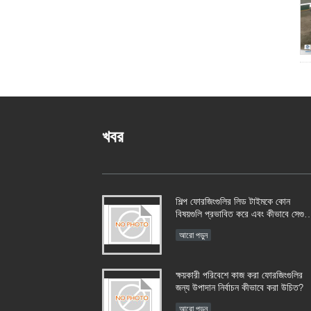
খবর
শিল্প ফোরজিংগুলির লিড টাইমকে কোন
বিষয়গুলি প্রভাবিত করে এবং কীভাবে সেগুলি
পরিচালনা করা যায়?​​
আরো পড়ুন
ক্ষয়কারী পরিবেশে কাজ করা ফোরজিংগুলির
জন্য উপাদান নির্বাচন কীভাবে করা উচিত?​​
আরো পড়ুন