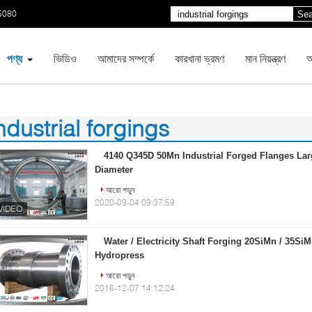
5080
Sea
পণ্য
ভিডিও
আমাদের সম্পর্কে
কারখানা ভ্রমণ
মান নিয়ন্ত্রণ
আ
ndustrial forgings
00)
4140 Q345D 50Mn Industrial Forged Flanges La
Diameter
আরো পড়ুন
2020-09-04 09:37:59
Water / Electricity Shaft Forging 20SiMn / 35Si
Hydropress
আরো পড়ুন
2016-12-07 14:12:24