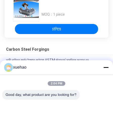
MOQ：
1 piece
চালিয়ে
Carbon Steel Forgings
ভারী দায়িত্ব কার্বন ইস্পাত কাঠামো ASTM স্ট্যান্ডার্ড সামুদ্রিক সংযোগ রড
xuehao
অ্যালগ স্টীল ফোর্জিং 25Cr2Ni4MoV, 34CrNiMo6 ভারী ইস্পাত শ্যাফ্ট, মোটর
শ্যাফ্ট।
2:04 PM
অ্যালয় ইস্পাত ফোরজিং ২৫সিআর২এনআই৪এমওভি, ৩৪সিআরএনআইএমও৬ মেরিন শ্যাফ্ট,
ইন্টারমিডিয়েট ভেসেল শ্যাফ্ট
Good day, what product are you looking for?
সব