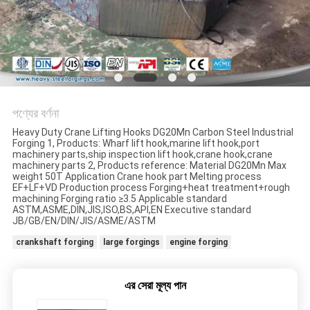
পণ্যের বর্ণনা
Heavy Duty Crane Lifting Hooks DG20Mn Carbon Steel Industrial
Forging 1, Products: Wharf lift hook,marine lift hook,port
machinery parts,ship inspection lift hook,crane hook,crane
machinery parts 2, Products reference: Material DG20Mn Max
weight 50T Application Crane hook part Melting process
EF+LF+VD Production process Forging+heat treatment+rough
machining Forging ratio ≥3.5 Applicable standard
ASTM,ASME,DIN,JIS,ISO,BS,API,EN Executive standard
JB/GB/EN/DIN/JIS/ASME/ASTM
crankshaft forging
large forgings
engine forging
এর সেরা মূল্য পান