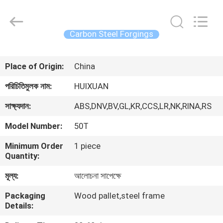
HUI
XUAN
NEW
ENERGY
EQUIPMENT
Carbon Steel Forgings
CO.,LTD.
All
Rights
বাড়ি
Reserved.
Place of Origin:
China
পণ্য
পরিচিতিমুলক নাম:
HUIXUAN
সাক্ষ্যদান:
ABS,DNV,BV,GL,KR,CCS,LR,NK,RINA,RS
ভিডিও
Model Number:
50T
Minimum Order
1 piece
আমাদের
Quantity:
সম্পর্কে
মূল্য:
আলোচনা সাপেক্ষে
Packaging
Wood pallet,steel frame
কারখানা
Details:
ভ্রমণ