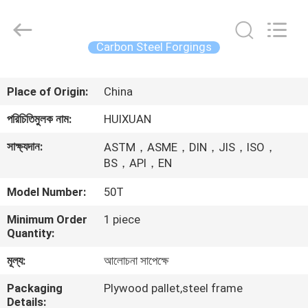
HUI
XUAN
NEW
ENERGY
EQUIPMENT
Carbon Steel Forgings
CO.,LTD.
All
Rights
বাড়ি
Reserved.
Place of Origin:
China
পণ্য
পরিচিতিমুলক নাম:
HUIXUAN
সাক্ষ্যদান:
ASTM，ASME，DIN，JIS，ISO，
ভিডিও
BS，API，EN
Model Number:
50T
আমাদের
Minimum Order
1 piece
সম্পর্কে
Quantity:
মূল্য:
আলোচনা সাপেক্ষে
কারখানা
Packaging
Plywood pallet,steel frame
ভ্রমণ
Details: