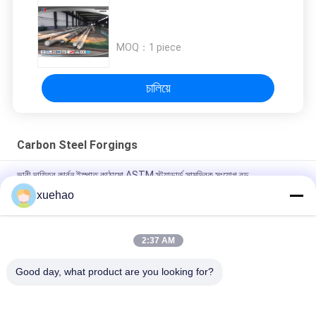
MOQ：
1 piece
চালিয়ে
Carbon Steel Forgings
ভারী দায়িত্ব কার্বন ইস্পাত কাঠামো ASTM স্ট্যান্ডার্ড সামুদ্রিক সংযোগ রড
xuehao
অ্যালগ স্টীল ফোর্জিং 25Cr2Ni4MoV, 34CrNiMo6 ভারী ইস্পাত শ্যাফ্ট, মোটর
শ্যাফ্ট।
2:37 AM
অ্যালয় ইস্পাত ফোরজিং ২৫সিআর২এনআই৪এমওভি, ৩৪সিআরএনআইএমও৬ মেরিন শ্যাফ্ট,
ইন্টারমিডিয়েট ভেসেল শ্যাফ্ট
Good day, what product are you looking for?
সব