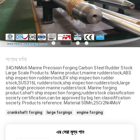
পণ্যের বর্ণনা
34CrNiMo6 Marine Precision Forging Carbon Steel Rudder Stock
Large Scale Products: Marine product,marine rudderstock,ABS
ship inspection rudderstock,BV ship inspection rudder
stock,SUS316L rudderstock,ship inspection rudderstock,large
scale high precision marine rudderstock. Marine forging
product,shaft ship inspection forging,rudderstock classification
society certification,can be approved by big ten classififcation
society. Products reference: Material 50Mn,25Cr2Ni4MoV
crankshaft forging
large forgings
engine forging
এর সেরা মূল্য পান