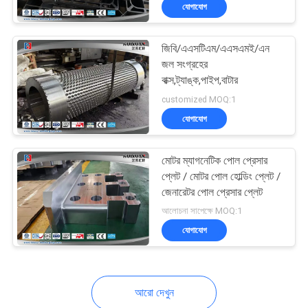
যোগাযোগ
মান
জিবি/এএসটিএম/এএসএমই/এন
নিয়ন্ত্রণ
জল সংগ্রহের
বাক্স,ট্যাঙ্ক,পাইপ,বাটার
সাইট
customized MOQ:1
যোগাযোগ
ম্যাপ
মোটর ম্যাগনেটিক পোল প্রেসার
PRIVACY
প্লেট / মোটর পোল হোল্ডিং প্লেট /
POLICY
জেনারেটর পোল প্রেসার প্লেট
আলোচনা সাপেক্ষে MOQ:1
যোগাযোগ
আরো দেখুন