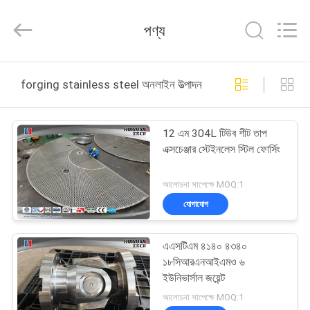
HUI
XUAN
NEW
পণ্য
ENERGY
EQUIPMENT
CO.,LTD.
All
Rights
বাড়ি
Reserved.
forging stainless steel অনলাইন উত্পাদন
পণ্য
12 এম 304L টিউব শীট তাপ
এক্সচেঞ্জার স্টেইনলেস স্টিল ফোর্সিং
ভিডিও
আলোচনা সাপেক্ষে MOQ:1
আমাদের
যোগাযোগ
সম্পর্কে
এএসটিএম ৪১৪০ ৪৩৪০
১৮সিআরএনআইএমও ৬
কারখানা
ইউনিভার্সাল জয়েন্ট
ভ্রমণ
আলোচনা সাপেক্ষে MOQ:1