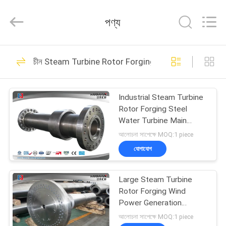
HUI
XUAN
NEW
পণ্য
ENERGY
EQUIPMENT
CO.,LTD.
All
Rights
বাড়ি
36
Reserved.
চীন Steam Turbine Rotor Forging
Heavy Steel
পণ্য
Forgings
Industrial Steam Turbine
Rotor Forging Steel
ভিডিও
Water Turbine Main
Shaft
আলোচনা সাপেক্ষে MOQ:1 piece
আমাদের
যোগাযোগ
35
সম্পর্কে
Large Steam Turbine
Axle Shaft Forging
Rotor Forging Wind
কারখানা
Power Generation
Turbine Main Shaft
ভ্রমণ
আলোচনা সাপেক্ষে MOQ:1 piece