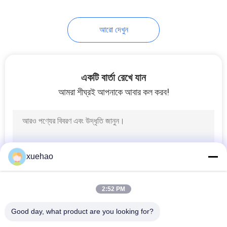
17
আরো দেখুন
Carbon Steel
Forgings
একটি বার্তা রেখে যান
আমরা শীঘ্রই আপনাকে আবার কল করব!
21
Steam Turbine Rotor
xuehao
Forging
2:52 PM
Good day, what product are you looking for?