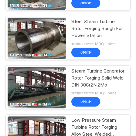
যোগাযোগ
মান
Steel Steam Turbine
নিয়ন্ত্রণ
17
Rotor Forging Rough For
Power Station
Gear Blank Forging
Equipment
সাইট
আলোচনা সাপেক্ষে MOQ:1 piece
যোগাযোগ
ম্যাপ
Steam Turbine Generator
PRIVACY
Rotor Forging Solid Weld
POLICY
DIN 30Cr2Ni2Mo
26
আলোচনা সাপেক্ষে MOQ:1 piece
Forged Steel
যোগাযোগ
Flanges
Low Pressure Steam
Turbine Rotor Forging
Alloy Steel Welded