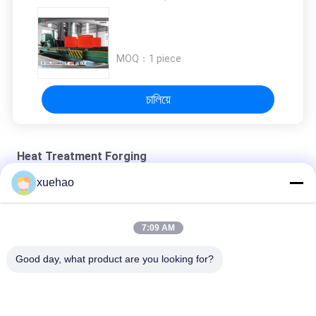
MOQ：
1 piece
চালিয়ে
Heat Treatment Forging
xuehao
উচ্চ তাপমাত্রা কাঠামো ইস্পাত ব্যারেল UNS N06617
ব্যারেল টাইপ পাইপ ছাঁচ খাদ ইস্পাত কাঠামো QT 9000MM
7:09 AM
34CrNiMo6 ব্যারেল টাইপ হিট ট্রিটমেন্ট ফরজিং অ্যালয় স্টিল ফরজিং রাফ মেশিনিং
Good day, what product are you looking for?
সব