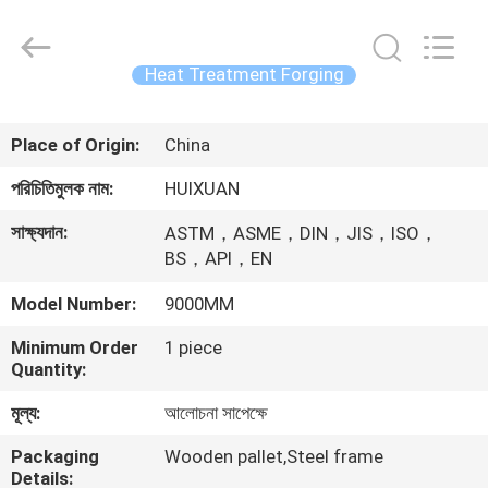
HUI
XUAN
NEW
ENERGY
EQUIPMENT
Heat Treatment Forging
CO.,LTD.
All
Rights
বাড়ি
Reserved.
Place of Origin:
China
পণ্য
পরিচিতিমুলক নাম:
HUIXUAN
সাক্ষ্যদান:
ASTM，ASME，DIN，JIS，ISO，
ভিডিও
BS，API，EN
Model Number:
9000MM
আমাদের
Minimum Order
1 piece
সম্পর্কে
Quantity:
মূল্য:
আলোচনা সাপেক্ষে
কারখানা
Packaging
Wooden pallet,Steel frame
ভ্রমণ
Details: