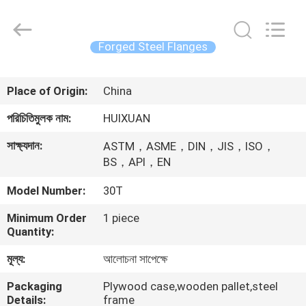
HUI
XUAN
NEW
ENERGY
EQUIPMENT
Forged Steel Flanges
CO.,LTD.
All
Rights
বাড়ি
Reserved.
Place of Origin:
China
পণ্য
পরিচিতিমুলক নাম:
HUIXUAN
সাক্ষ্যদান:
ASTM，ASME，DIN，JIS，ISO，
ভিডিও
BS，API，EN
Model Number:
30T
আমাদের
Minimum Order
1 piece
সম্পর্কে
Quantity:
মূল্য:
আলোচনা সাপেক্ষে
কারখানা
Packaging
Plywood case,wooden pallet,steel
ভ্রমণ
Details:
frame