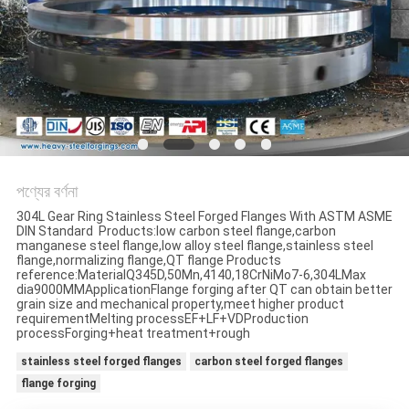
পণ্যের বর্ণনা
304L Gear Ring Stainless Steel Forged Flanges With ASTM ASME
DIN Standard ​ Products:low carbon steel flange,carbon
manganese steel flange,low alloy steel flange,stainless steel
flange,normalizing flange,QT flange Products
reference:MaterialQ345D,50Mn,4140,18CrNiMo7-6,304LMax
dia9000MMApplicationFlange forging after QT can obtain better
grain size and mechanical property,meet higher product
requirementMelting processEF+LF+VDProduction
processForging+heat treatment+rough
stainless steel forged flanges
carbon steel forged flanges
flange forging