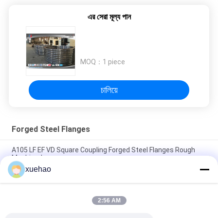
এর সেরা মূল্য পান
MOQ：
1 piece
চালিয়ে
Forged Steel Flanges
A105 LF EF VD Square Coupling Forged Steel Flanges Rough
Machined
xuehao
A105 16Mn Stainless Steel Forged Flanges High Precision
Heat Treatment
2:56 AM
Rough Machined Forged Steel Flanges Open Die Forging
Rustproof