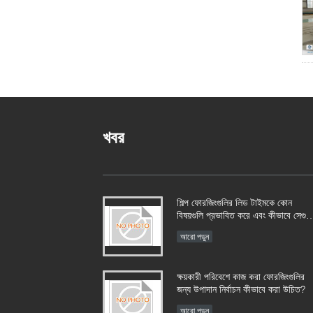
খবর
শিল্প ফোরজিংগুলির লিড টাইমকে কোন
বিষয়গুলি প্রভাবিত করে এবং কীভাবে সেগুলি
পরিচালনা করা যায়?​​
আরো পড়ুন
ক্ষয়কারী পরিবেশে কাজ করা ফোরজিংগুলির
জন্য উপাদান নির্বাচন কীভাবে করা উচিত?​​
আরো পড়ুন