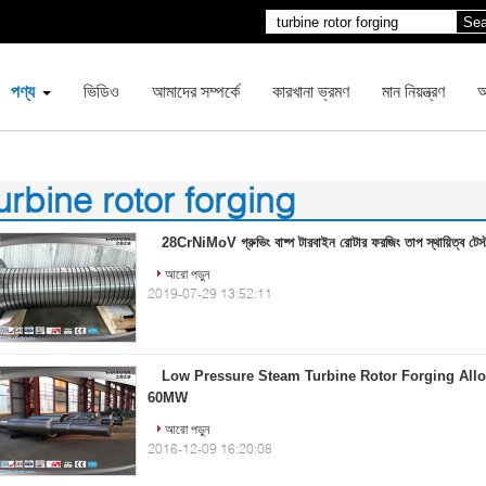
Sea
পণ্য
ভিডিও
আমাদের সম্পর্কে
কারখানা ভ্রমণ
মান নিয়ন্ত্রণ
আ
urbine rotor forging
2)
28CrNiMoV গ্রুভিং বাষ্প টারবাইন রোটার ফরজিং তাপ স্থায়িত্ব টেস্
আরো পড়ুন
2019-07-29 13:52:11
Low Pressure Steam Turbine Rotor Forging Allo
60MW
আরো পড়ুন
2016-12-09 16:20:08