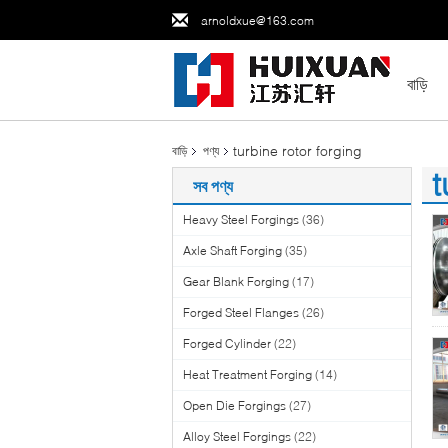
arnoldxue@163.com
বাড়ি
turbine rotor forging
বাড়ি
পণ্য
t
সব পণ্য
(2
Heavy Steel Forgings
(36)
Axle Shaft Forging
(35)
Gear Blank Forging
(17)
Forged Steel Flanges
(26)
Forged Cylinder
(22)
Heat Treatment Forging
(14)
Open Die Forgings
(27)
Alloy Steel Forgings
(22)