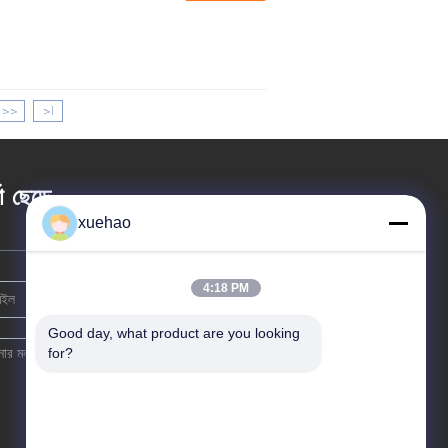
>>
>|
তা ছেড়ে
xuehao
4:18 PM
Good day, what product are you looking 
for?