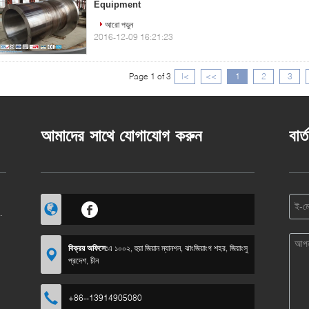
Equipment
আরো পড়ুন
2016-12-09 16:21:23
Page 1 of 3
|<
<<
1
2
3
আমাদের সাথে যোগাযোগ করুন
বার্
বিক্রয় অফিসে:
এ ১০০২, হুয়া জিয়ান ম্যানশন, ঝাংজিয়াংগ শহর, জিয়াংসু
প্রদেশ, চীন
+86--13914905080