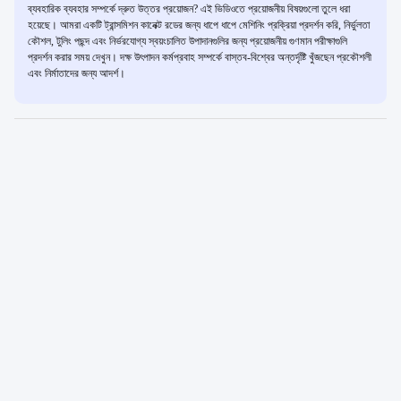
ব্যবহারিক ব্যবহার সম্পর্কে দ্রুত উত্তর প্রয়োজন? এই ভিডিওতে প্রয়োজনীয় বিষয়গুলো তুলে ধরা
হয়েছে। আমরা একটি ট্রান্সমিশন কানেক্ট রডের জন্য ধাপে ধাপে মেশিনিং প্রক্রিয়া প্রদর্শন করি, নির্ভুলতা
কৌশল, টুলিং পছন্দ এবং নির্ভরযোগ্য স্বয়ংচালিত উপাদানগুলির জন্য প্রয়োজনীয় গুণমান পরীক্ষাগুলি
প্রদর্শন করার সময় দেখুন। দক্ষ উৎপাদন কর্মপ্রবাহ সম্পর্কে বাস্তব-বিশ্বের অন্তর্দৃষ্টি খুঁজছেন প্রকৌশলী
এবং নির্মাতাদের জন্য আদর্শ।