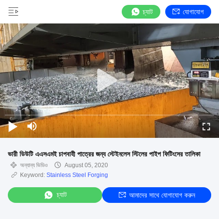
চ্যাট
যোগাযোগ
ভারী ডিউটি এএসএমই চাপবাহী পাত্রের জন্য স্টেইনলেস স্টিলের পাইপ ফিটিংসের তালিকা
অন্যান্য ভিডিও
August 05, 2020
Keyword:
Stainless Steel Forging
চ্যাট
আমাদের সাথে যোগাযোগ করুন