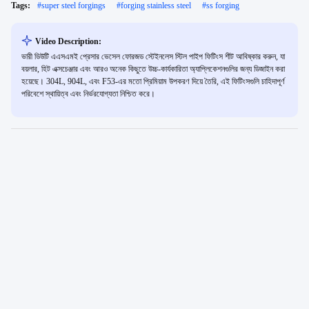
Tags:
#
super steel forgings
#
forging stainless steel
#
ss forging
Video Description:
ভারী ডিউটি এএসএমই প্রেসার ভেসেল ফোরজড স্টেইনলেস স্টিল পাইপ ফিটিংস শীট আবিষ্কার করুন, যা
বয়লার, হিট এক্সচেঞ্জার এবং আরও অনেক কিছুতে উচ্চ-কার্যকারিতা অ্যাপ্লিকেশনগুলির জন্য ডিজাইন করা
হয়েছে। 304L, 904L, এবং F53-এর মতো প্রিমিয়াম উপকরণ দিয়ে তৈরি, এই ফিটিংসগুলি চাহিদাপূর্ণ
পরিবেশে স্থায়িত্ব এবং নির্ভরযোগ্যতা নিশ্চিত করে।