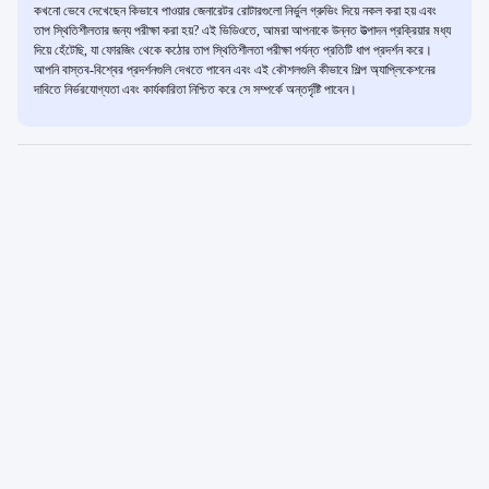
কখনো ভেবে দেখেছেন কিভাবে পাওয়ার জেনারেটর রোটারগুলো নির্ভুল গ্রুভিং দিয়ে নকল করা হয় এবং
তাপ স্থিতিশীলতার জন্য পরীক্ষা করা হয়? এই ভিডিওতে, আমরা আপনাকে উন্নত উত্পাদন প্রক্রিয়ার মধ্য
দিয়ে হেঁটেছি, যা ফোরজিং থেকে কঠোর তাপ স্থিতিশীলতা পরীক্ষা পর্যন্ত প্রতিটি ধাপ প্রদর্শন করে।
আপনি বাস্তব-বিশ্বের প্রদর্শনগুলি দেখতে পাবেন এবং এই কৌশলগুলি কীভাবে শিল্প অ্যাপ্লিকেশনের
দাবিতে নির্ভরযোগ্যতা এবং কার্যকারিতা নিশ্চিত করে সে সম্পর্কে অন্তর্দৃষ্টি পাবেন।