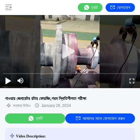
চ্যাট
যোগাযোগ
পাওয়ার জেনারেটর রটার ফোরজিং,গরম স্থিতিশীলতা পরীক্ষা
অন্যান্য ভিডিও
January 26, 2024
চ্যাট
আমাদের সাথে যোগাযোগ করুন
Video Description: